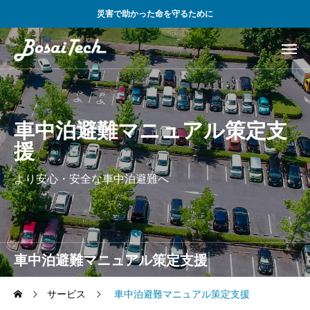
災害で助かった命を守るために
車中泊避難マニュアル策定支
援
より安心・安全な車中泊避難へ
車中泊避難マニュアル策定支援
サービス
車中泊避難マニュアル策定支援